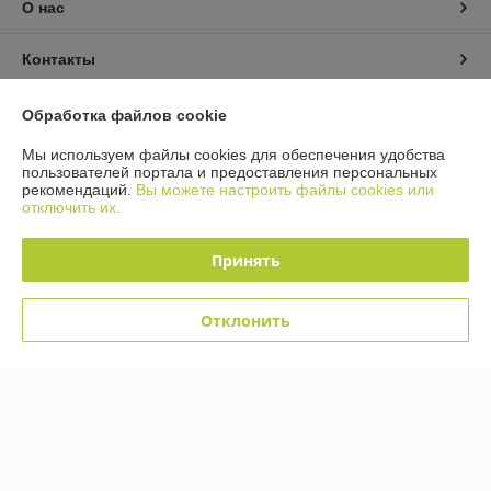
О нас
Контакты
Доставка и оплата
Обработка файлов cookie
Мы используем файлы cookies для обеспечения удобства
График работы
пользователей портала и предоставления персональных
рекомендаций.
Вы можете настроить файлы cookies или
отключить их.
Полная версия сайта
Принять
Политика обработки cookies
Сайт создан на платформе Deal.by
Отклонить
Информация для покупателя