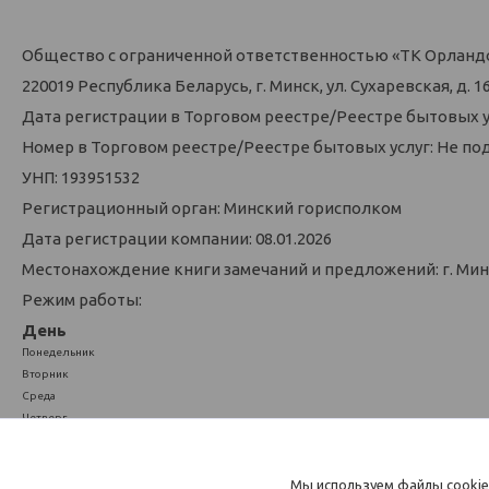
Общество с ограниченной ответственностью «ТК Орланд
220019 Республика Беларусь, г. Минск, ул. Сухаревская, д. 16,
Дата регистрации в Торговом реестре/Реестре бытовых у
Номер в Торговом реестре/Реестре бытовых услуг: Не по
УНП: 193951532
Регистрационный орган: Минский горисполком
Дата регистрации компании: 08.01.2026
Местонахождение книги замечаний и предложений: г. Минск
Режим работы:
День
Понедельник
Вторник
Среда
Четверг
Пятница
Суббота
Мы используем файлы cookie
Воскресенье