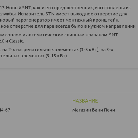
P. Новый SNT, как и его предшественник, изготовлены из
службы. Испаритель STN имеет выходное отверстие для
го, новый парогенератор имеет монтажный кронштейн,
кное отверстие для пара всегда было в нужном направлении.
ым соплом и автоматическим сливным клапаном. SNT
0 и Classiс.
а 2-х нагревательных элементах (3-5 кВт), на 3-х
ательных элементах (9-15 кВт).
44-67
Магазин Бани Печи