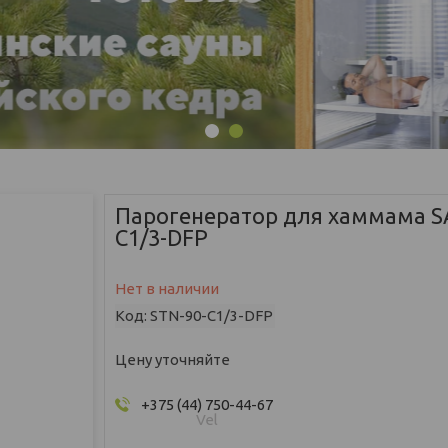
1
2
Парогенератор для хаммама S
C1/3-DFP
Нет в наличии
Код:
STN-90-C1/3-DFP
Цену уточняйте
+375 (44) 750-44-67
Vel