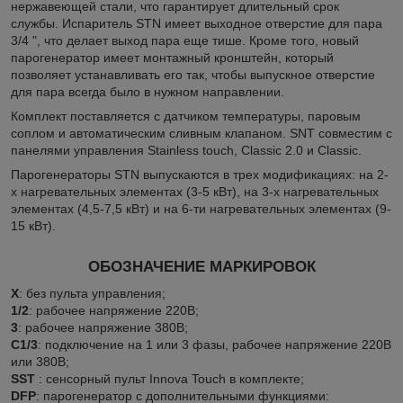
нержавеющей стали, что гарантирует длительный срок
службы. Испаритель STN имеет выходное отверстие для пара
3/4 ", что делает выход пара еще тише. Кроме того, новый
парогенератор имеет монтажный кронштейн, который
позволяет устанавливать его так, чтобы выпускное отверстие
для пара всегда было в нужном направлении.
Комплект поставляется с датчиком температуры, паровым
соплом и автоматическим сливным клапаном. SNT совместим с
панелями управления Stainless touch, Classic 2.0 и Classiс.
Парогенераторы STN выпускаются в трех модификациях: на 2-
х нагревательных элементах (3-5 кВт), на 3-х нагревательных
элементах (4,5-7,5 кВт) и на 6-ти нагревательных элементах (9-
15 кВт).
ОБОЗНАЧЕНИЕ МАРКИРОВОК
X
: без пульта управления;
1/2
: рабочее напряжение 220В;
3
: рабочее напряжение 380В;
С1/3
: подключение на 1 или 3 фазы, рабочее напряжение 220В
или 380В;
SST
: сенсорный пульт Innova Touch в комплекте;
DFP
: парогенератор с дополнительными функциями: