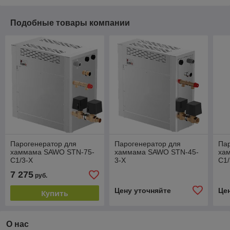
Подобные товары компании
Парогенератор для
Парогенератор для
Па
хаммама SAWO STN-75-
хаммама SAWO STN-45-
ха
C1/3-X
3-X
C1/
7 275
руб.
Цену уточняйте
Це
Купить
О нас