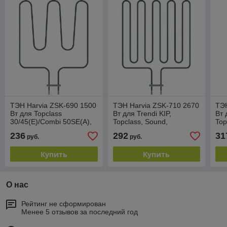
ТЭН Harvia ZSK-690 1500
ТЭН Harvia ZSK-710 2670
ТЭН
Вт для Topclass
Вт для Trendi KIP,
Вт 
30/45(E)/Combi 50SE(A),
Topclass, Sound,
Top
Trendi KIP, Sound,
Termonator, Moderna,
Ter
236
292
31
руб.
руб.
Termonator, Moderna
Classic Electro 80(E)
Cla
45(E)
Купить
Купить
О нас
Рейтинг не сформирован
Менее 5 отзывов за последний год