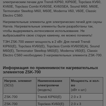
электрическим печам для Trendi KIP60, KIP60E, Topclass KV60,
KV60E, Topclass Combi KV60SE, KV60SEA, Sound M60, M60E,
Termonator Steeltop M60, M60E, Moderna V60, V60E, Classic
Electro CS60.
Нагревательные элементы для электрических печей для сауны
Harvia. Нагревательные элементы были разработаны так,
чтобы выдерживать интенсивное использование. Не
выбрасывайте свою старую каменку, ее можно починить!
ТЭН ZSK-700 имеет мощность в 2 кВт. Для печей Trendi
KIP60(E), Topclass KV60(E), Topclass Combi KV60SE(A), Sound
M60(E), Termonator Steeltop M60(E), Moderna V60(E), Classic
Electro CS60 необходимо 3 нагревательных элемента ZSK-700.
Информация по применимости нагревательных
элементов ZSK-700
Нагрев. элемент
Наименование
Мощность и кол-
(SCU)
электропечи
во
(модель)
(кВт х шт.)
ZSK-700
Trendi KIP60(E)
2.0 x 3
ZSK-700
Topclass KV60(E)
2.0 x 3