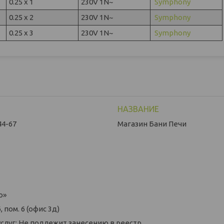
0.25 x 1
230V 1N~
Symphony
0.25 x 2
230V 1N~
Symphony
0.25 x 3
230V 1N~
Symphony
44-67
Магазин Бани Печи
о»
 пом. 6 (офис 3д)
слуг: Не подлежит занесению в реестр