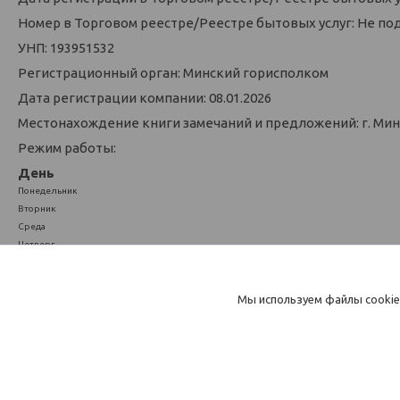
Номер в Торговом реестре/Реестре бытовых услуг: Не по
УНП: 193951532
Регистрационный орган: Минский горисполком
Дата регистрации компании: 08.01.2026
Местонахождение книги замечаний и предложений: г. Минск
Режим работы:
День
Понедельник
Вторник
Среда
Четверг
Пятница
Суббота
Воскресенье
Мы используем файлы cookie