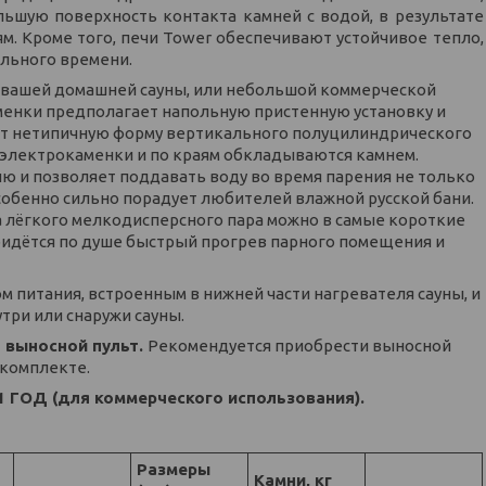
ьшую поверхность контакта камней с водой, в результате
м. Кроме того, печи Tower обеспечивают устойчивое тепло,
льного времени.
 вашей домашней сауны, или небольшой коммерческой
аменки предполагает напольную пристенную установку и
еет нетипичную форму вертикального полуцилиндрического
 электрокаменки и по краям обкладываются камнем.
ю и позволяет поддавать воду во время парения не только
 особенно сильно порадует любителей влажной русской бани.
 лёгкого мелкодисперсного пара можно в самые короткие
ридётся по душе быстрый прогрев парного помещения и
ом питания, встроенным в нижней части нагревателя сауны, и
три или снаружи сауны.
 выносной пульт.
Рекомендуется приобрести выносной
 комплекте.
1 ГОД (для коммерческого использования).
Размеры
Камни, кг