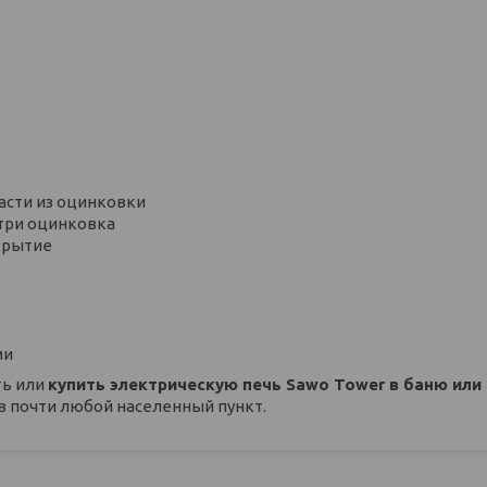
асти из оцинковки
утри оцинковка
крытие
ми
ть или
купить электрическую печь Sawo Tower в баню или
 в почти любой населенный пункт.