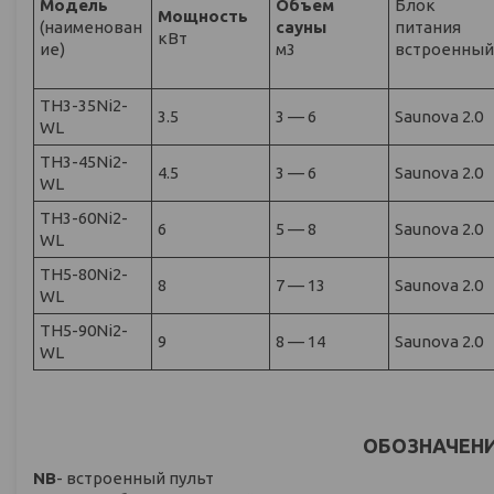
Модель
Объем
Блок
Мощность
(наименован
сауны
питания
кВт
ие)
м3
встроенны
TH3-35Ni2-
3.5
3 — 6
Saunova 2.0
WL
TH3-45Ni2-
4.5
3 — 6
Saunova 2.0
WL
TH3-60Ni2-
6
5 — 8
Saunova 2.0
WL
TH5-80Ni2-
8
7 — 13
Saunova 2.0
WL
TH5-90Ni2-
9
8 — 14
Saunova 2.0
WL
ОБОЗНАЧЕН
NB
- встроенный пульт