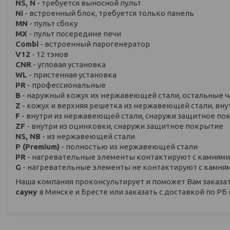
NS, N
- требуется выносной пульт
Ni
- встроенный блок, требуется только панель
MN
- пульт сбоку
MX
- пульт посередине печи
Combi
- встроенный парогенератор
V12
- 12 тэнов
CNR
- угловая установка
WL
- пристенная установка
PR
- профессиональные
В
- наружный кожух их нержавеющей стали, остальные ч
Z
- кожух и верхняя решетка из нержавеющей стали, вн
F
- внутри из нержавеющей стали, снаружи защитное по
ZF
- внутри из оцинковки, снаружи защитное покрытие
NS, NB
- из нержавеющей стали
P (Premium)
- полностью из нержавеющей стали
PR
- нагревательные элементы контактируют с камнями
G
- нагревательные элементы не контактируют с камня
Наша компания проконсультирует и поможет Вам заказа
сауну
в Минске и Бресте или заказать с доставкой по РБ