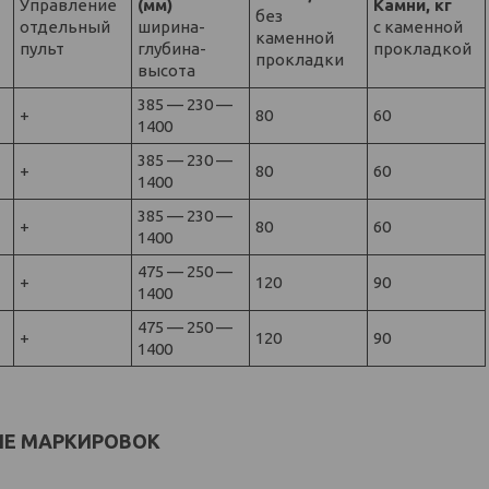
Управление
(мм)
Камни, кг
без
отдельный
ширина-
с каменной
каменной
й
пульт
глубина-
прокладкой
прокладки
высота
385 — 230 —
+
80
60
1400
385 — 230 —
+
80
60
1400
385 — 230 —
+
80
60
1400
475 — 250 —
+
120
90
1400
475 — 250 —
+
120
90
1400
ИЕ МАРКИРОВОК