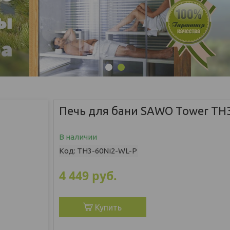
1
2
Печь для бани SAWO Tower TH
В наличии
Код:
TH3-60Ni2-WL-P
4 449
руб.
Купить