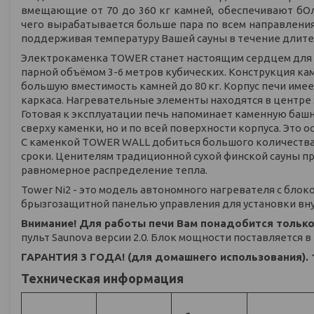
вмещающие от 70 до 360 кг камней, обеспечивают бОл
чего вырабатывается больше пара по всем направления
поддерживая температуру Вашей сауны в течение длите
Электрокаменка TOWER станет настоящим сердцем для
парной объёмом 3-6 метров кубических. Конструкция к
большую вместимость камней до 80 кг. Корпус печи им
каркаса. Нагревательные элементы находятся в центре
Готовая к эксплуатации печь напоминает каменную башн
сверху каменки, но и по всей поверхности корпуса. Это
С каменкой TOWER WALL добиться большого количества
сроки. Ценителям традиционной сухой финской сауны п
равномерное распределение тепла.
Tower Ni2 - это модель автономного нагревателя с блок
брызгозащитной панелью управления для установки вну
Внимание! Для работы печи Вам понадобится только
пульт Saunova версии 2.0. Блок мощности поставляется в
ГАРАНТИЯ 3 ГОДА! (для домашнего использования). 
Техническая информация