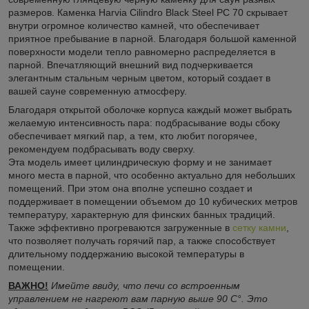
размеров. Каменка Harvia Cilindro Black Steel PC 70 скрывает
внутри огромное количество камней, что обеспечивает
приятное пребывание в парной. Благодаря большой каменной
поверхности модели тепло равномерно распределяется в
парной. Впечатляющий внешний вид подчеркивается
элегантным стальным черным цветом, который создает в
вашей сауне современную атмосферу.
Благодаря открытой оболочке корпуса каждый может выбрать
желаемую интенсивность пара: подбрасывание воды сбоку
обеспечивает мягкий пар, а тем, кто любит погорячее,
рекомендуем подбрасывать воду сверху.
Эта модель имеет цилиндрическую форму и не занимает
много места в парной, что особенно актуально для небольших
помещений. При этом она вполне успешно создает и
поддерживает в помещении объемом до 10 кубических метров
температуру, характерную для финских банных традиций.
Также эффективно прогреваются загруженные в
сетку камни
,
что позволяет получать горячий пар, а также способствует
длительному поддержанию высокой температуры в
помещении.
ВАЖНО!
Имейте ввиду, что печи со встроенным
управлением не нагреют вам парную выше 90 С°. Это