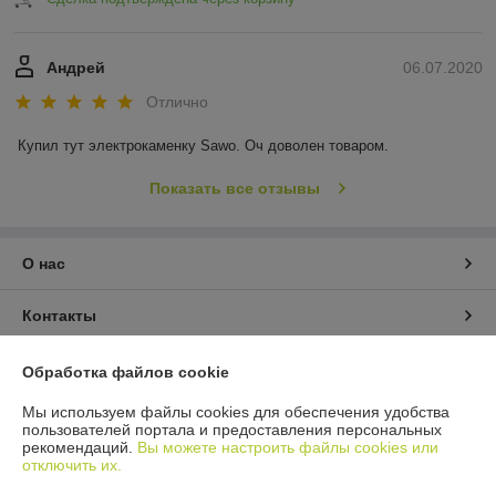
Андрей
06.07.2020
Отлично
Купил тут электрокаменку Sawo. Оч доволен товаром.
Показать все отзывы
О нас
Контакты
Доставка и оплата
Обработка файлов cookie
Мы используем файлы cookies для обеспечения удобства
График работы
пользователей портала и предоставления персональных
рекомендаций.
Вы можете настроить файлы cookies или
отключить их.
Полная версия сайта