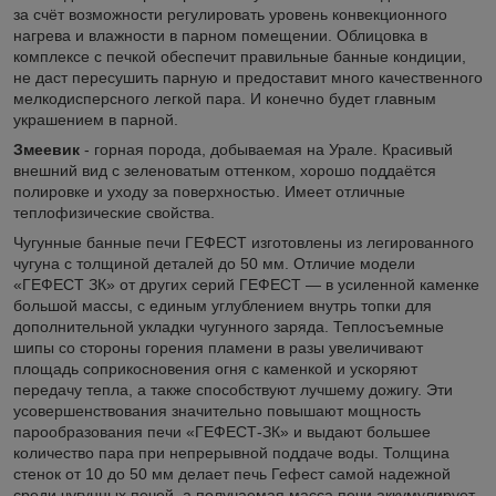
за счёт возможности регулировать уровень конвекционного
нагрева и влажности в парном помещении. Облицовка в
комплексе с печкой обеспечит правильные банные кондиции,
не даст пересушить парную и предоставит много качественного
мелкодисперсного легкой пара. И конечно будет главным
украшением в парной.
Змеевик
- горная порода, добываемая на Урале. Красивый
внешний вид с зеленоватым оттенком, хорошо поддаётся
полировке и уходу за поверхностью. Имеет отличные
теплофизические свойства.
Чугунные банные печи ГЕФЕСТ изготовлены из легированного
чугуна с толщиной деталей до 50 мм. Отличие модели
«ГЕФЕСТ ЗК» от других серий ГЕФЕСТ — в усиленной каменке
большой массы, с единым углублением внутрь топки для
дополнительной укладки чугунного заряда. Теплосъемные
шипы со стороны горения пламени в разы увеличивают
площадь соприкосновения огня с каменкой и ускоряют
передачу тепла, а также способствуют лучшему дожигу. Эти
усовершенствования значительно повышают мощность
парообразования печи «ГЕФЕСТ-ЗК» и выдают большее
количество пара при непрерывной поддаче воды. Толщина
стенок от 10 до 50 мм делает печь Гефест самой надежной
среди чугунных печей, а получаемая масса печи аккумулирует