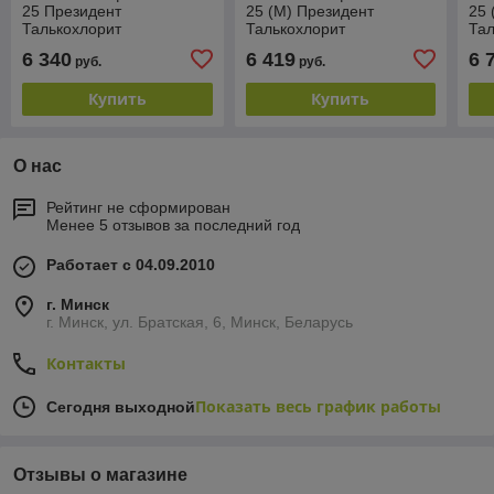
25 Президент
25 (М) Президент
25 
Талькохлорит
Талькохлорит
Тал
6 340
6 419
6 
руб.
руб.
Купить
Купить
О нас
Рейтинг не сформирован
Менее 5 отзывов за последний год
Работает с 04.09.2010
г. Минск
г. Минск, ул. Братская, 6, Минск, Беларусь
Контакты
Показать весь график работы
Сегодня выходной
Отзывы о магазине