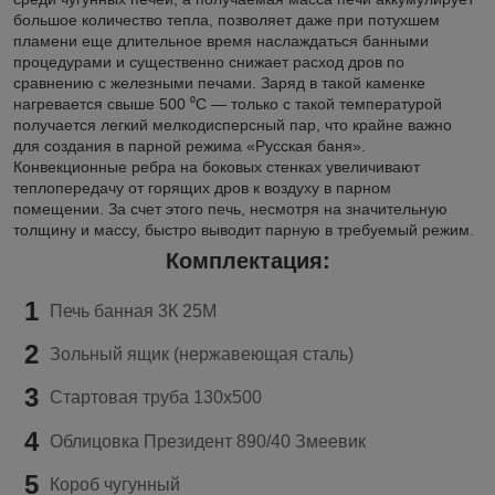
большое количество тепла, позволяет даже при потухшем
пламени еще длительное время наслаждаться банными
процедурами и существенно снижает расход дров по
сравнению с железными печами. Заряд в такой каменке
нагревается свыше 500 ⁰С — только с такой температурой
получается легкий мелкодисперсный пар, что крайне важно
для создания в парной режима «Русская баня».
Конвекционные ребра на боковых стенках увеличивают
теплопередачу от горящих дров к воздуху в парном
помещении. За счет этого печь, несмотря на значительную
толщину и массу, быстро выводит парную в требуемый режим.
Комплектация:
1
Печь банная 3К 25М
2
Зольный ящик (нержавеющая сталь)
3
Стартовая труба 130х500
4
Облицовка Президент 890/40 Змеевик
5
Короб чугунный