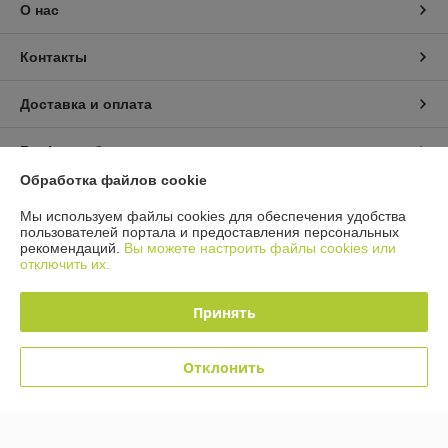
О нас
Контакты
Доставка и оплата
График работы
Обработка файлов cookie
Полная версия сайта
Мы используем файлы cookies для обеспечения удобства
пользователей портала и предоставления персональных
Политика обработки cookies
рекомендаций.
Вы можете настроить файлы cookies или
отключить их.
Сайт создан на платформе Deal.by
Принять
Отклонить
Информация для покупателя