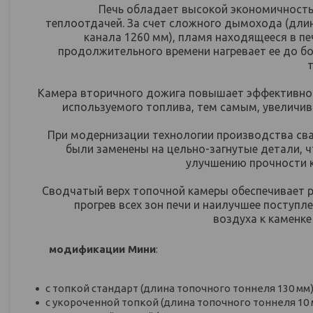
Печь обладает высокой экономичност
теплоотдачей. За счет сложного дымохода (дл
канала 1260 мм), пламя находящееся в печ
продолжительного времени нагревает ее до б
Камера вторичного дожига повышает эффективно
используемого топлива, тем самым, увеличив
При модернизации технологии производства с
были заменены на цельно-загнутые детали, ч
улучшению прочности к
Сводчатый верх топочной камеры обеспечивает
прогрев всех зон печи и наилучшее поступле
воздуха к каменке
модификации Мини
:
с топкой стандарт (длина топочного тоннеля 130 мм)
с укороченной топкой (длина топочного тоннеля 10 