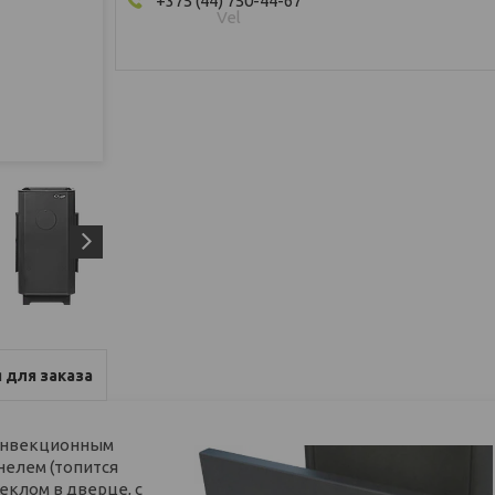
+375 (44) 750-44-67
Vel
 для заказа
 конвекционным
нелем (топится
клом в дверце, с