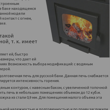
 встроенным
в баке находящемся
данной модели
 контакт с огнем,
аке.
такой
й, т. к. имеет
ляет ей, быстро
азмеры, что дает ей
ниях Возможность выбора модификаций: с водяным
мерой.
долговечная печь для русской бани. Данная печь снабжается
лируется интенсивность горения.
яным контуром, с навесным баком, с увеличенной топочной
ить печь в небольших помещениях объемом до 12 куб.м.
ожуха из стали 0,9 мм. Для помещения малого объема эта
льной надежностью и долговечностью и по праву заслужили