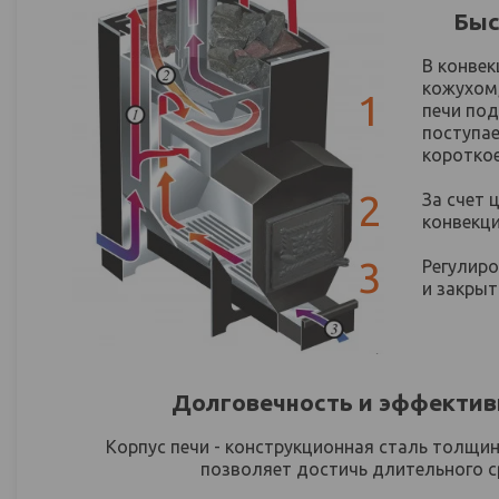
Быс
В конве
кожухом,
1
печи под
поступае
коротко
2
За счет 
конвекци
3
Регулир
и закрыт
Долговечность и эффектив
Корпус печи - конструкционная сталь толщин
позволяет достичь длительного 