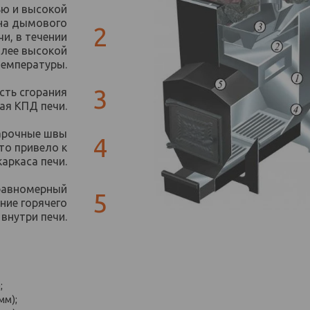
ью и высокой
ина дымового
2
и, в течении
олее высокой
температуры.
3
сть сгорания
ая КПД печи.
варочные швы
4
то привело к
аркаса печи.
 равномерный
5
ние горячего
 внутри печи.
;
мм);