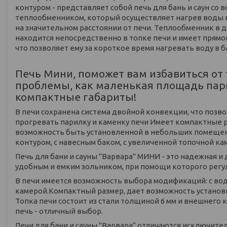
контуром - представляет собой печь для бань и саун со
теплообменником, который осуществляет нагрев воды 
на значительном расстоянии от печи. Теплообменник в 
находится непосредственно в топке печи и имеет прямой
что позволяет ему за короткое время нагревать воду в б
Печь Мини, поможет вам избавиться от 
проблемы, как маленькая площадь парно
компактные габариты!
В печи сохранена система двойной конвекции, что позво
прогревать парилку и каменку печи Имеет компактные р
возможность быть установленной в небольших помеще
контуром, с навесным баком, с увеличенной топочной ка
Печь для бани и сауны "Варвара" МИНИ - это надежная и 
удобным и емким зольником, при помощи которого регу
В печи имеется возможность выбора модификаций: с вод
камерой.Компактный размер, дает возможность установ
Топка печи состоит из стали толщиной 6 мм и внешнего к
печь - отличный выбор.
Печи для бани и сауны "Варвара" отличаются исключите