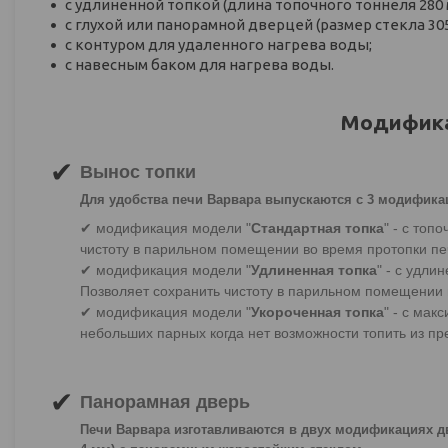
с удлиненной топкой (длина топочного тоннеля 280 
с глухой или панорамной дверцей (размер стекла 305
с контуром для удаленного нагрева воды;
с навесным баком для нагрева воды.
Модифика
✔
Вынос топки
Для удобства печи Варвара выпускаются с 3 модифика
✔ модификация модели "
Стандартная топка
" - с топ
чистоту в парильном помещении во время протопки пе
✔ модификация модели "
Удлиненная топка
" - с удл
Позволяет сохранить чистоту в парильном помещении 
✔ модификация модели "
Укороченная топка
" - с ма
небольших парных когда нет возможности топить из пр
✔
Панорамная дверь
Печи Варвара изготавливаются в двух модификациях дв