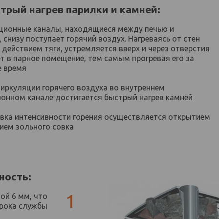
трый нагрев парилки и камней:
кционные каналы, находящиеся между печью и
 снизу поступает горячий воздух. Нагреваясь от стен
 действием тяги, устремляется вверх и через отверстия
т в парное помещение, тем самым прогревая его за
е время
циркуляции горячего воздуха во внутреннем
онном канале достигается быстрый нагрев камней
овка интенсивности горения осуществляется открытием
ием зольного совка
ность:
1
ой 6 мм, что
срока службы