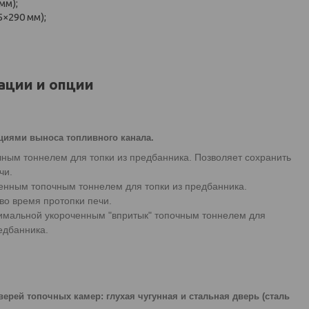
мм);
×290 мм);
ции и опции
циями выноса топливного канала.
очным тоннелем для топки из предбанника. Позволяет сохранить
чи.
иненным топочным тоннелем для топки из предбанника.
во время протопки печи.
ксимальной укороченным "впритык" топочным тоннелем для
едбанника.
ерей топочных камер: глухая чугунная и стальная дверь (сталь