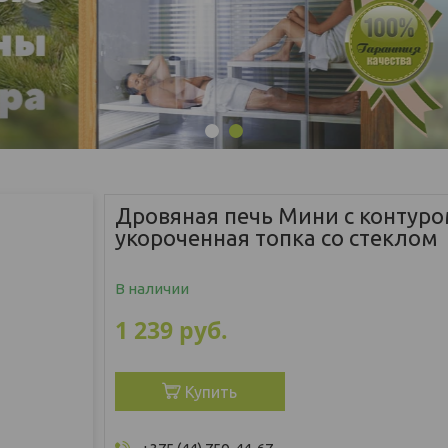
1
2
Дровяная печь Мини с контур
укороченная топка со стеклом
В наличии
1 239
руб.
Купить