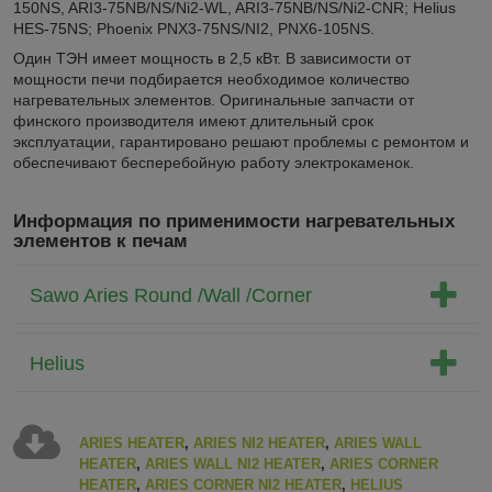
150NS, ARI3-75NB/NS/Ni2-WL, ARI3-75NB/NS/Ni2-CNR; Helius
HES-75NS; Phoenix PNX3-75NS/NI2, PNX6-105NS.
Один ТЭН имеет мощность в 2,5 кВт. В зависимости от
мощности печи подбирается необходимое количество
нагревательных элементов. Оригинальные запчасти от
финского производителя имеют длительный срок
эксплуатации, гарантировано решают проблемы с ремонтом и
обеспечивают бесперебойную работу электрокаменок.
Информация по применимости нагревательных
элементов к печам
Sawo Aries Round /Wall /Corner
Helius
ARIES HEATER
,
ARIES NI2 HEATER
,
ARIES WALL
HEATER
,
ARIES WALL NI2 HEATER
,
ARIES CORNER
HEATER
,
ARIES CORNER NI2 HEATER
,
HELIUS