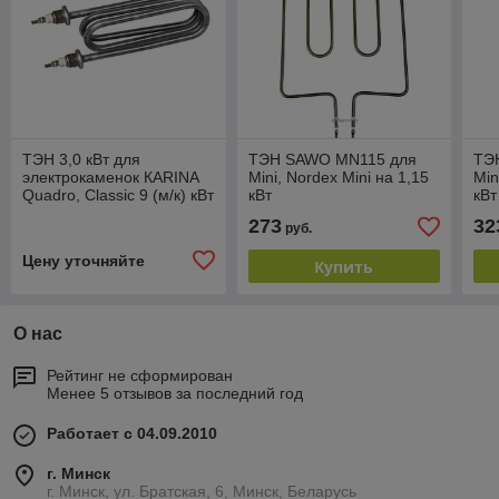
ТЭН 3,0 кВт для
ТЭН SAWO MN115 для
ТЭ
электрокаменок КАRINA
Mini, Nordex Mini на 1,15
Min
Quadro, Classic 9 (м/к) кВт
кВт
кВт
273
32
руб.
Цену уточняйте
Купить
О нас
Рейтинг не сформирован
Менее 5 отзывов за последний год
Работает с 04.09.2010
г. Минск
г. Минск, ул. Братская, 6, Минск, Беларусь