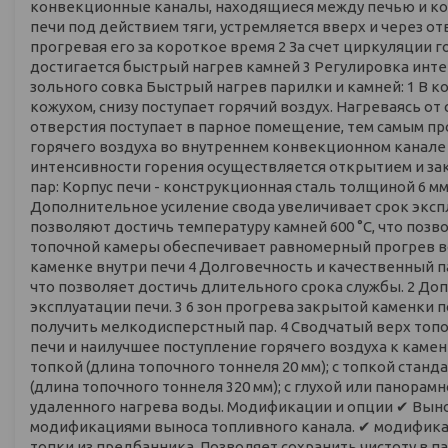
конвекционные каналы, находящиеся между печью и кожу
печи под действием тяги, устремляется вверх и через о
прогревая его за короткое время 2 За счет циркуляции
достигается быстрый нагрев камней 3 Регулировка инт
зольного совка Быстрый нагрев парилки и камней: 1 В
кожухом, снизу поступает горячий воздух. Нагреваясь от 
отверстия поступает в парное помещение, тем самым про
горячего воздуха во внутреннем конвекционном канале 
интенсивности горения осуществляется открытием и за
пар: Корпус печи - конструкционная сталь толщиной 6 м
Дополнительное усиление свода увеличивает срок экспл
позволяют достичь температуру камней 600 °С, что поз
топочной камеры обеспечивает равномерный прогрев все
каменке внутри печи 4 Долговечность и качественный па
что позволяет достичь длительного срока службы. 2 До
эксплуатации печи. 3 6 зон прогрева закрытой каменки 
получить мелкодисперстный пар. 4 Сводчатый верх топ
печи и наилучшее поступление горячего воздуха к каме
топкой (длина топочного тоннеля 20 мм); с топкой станд
(длина топочного тоннеля 320 мм); с глухой или панорамн
удаленного нагрева воды. Модификации и опции ✔ Вынос
модификациями выноса топливного канала. ✔ модификац
топки из предбанника. Позволяет сохранить чистоту в 