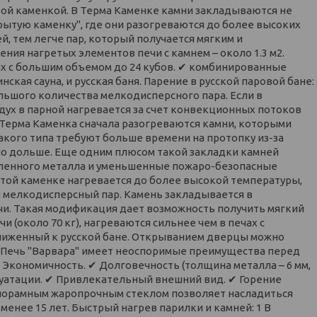
той каменкой. В Терма Каменке камни закладываются не
крытую каменку", где они разогреваются до более высоких
, тем легче пар, который получается мягким и
ия нагретых элементов печи с камнем – около 1.3 м2.
ых с большим объемом до 24 кубов. ✔ комбинированные
кая сауна, и русская баня. Парение в русской паровой бане:
ольшого количества мелкодисперсного пара. Если в
здух в парной нагревается за счет конвекционных потоков
 Терма Каменка сначала разогреваются камни, которыми
такого типа требуют больше времени на протопку из-за
но дольше. Еще одним плюсом такой закладки камней
каленного металла и уменьшенные пожаро-безопасные
ытой каменке нагревается до более высокой температуры,
й мелкодисперсный пар. Камень закладывается в
чи. Такая модификация дает возможность получить мягкий
 (около 70 кг), нагреваются сильнее чем в печах с
ближенный к русской бане. Открыванием дверцы можно
. Печь "Варвара" имеет неоспоримые преимущества перед
 Экономичность. ✔ Долговечность (толщина металла – 6 мм,
луатации. ✔ Привлекательный внешний вид. ✔ Горение
анорамным жаропрочным стеклом позволяет насладиться
 менее 15 лет. Быстрый нагрев парилки и камней: 1 В