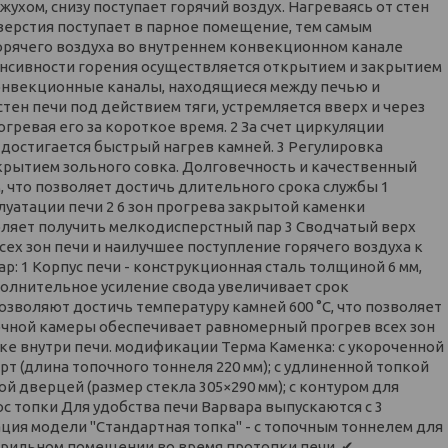
хом, снизу поступает горячий воздух. Нагреваясь от стен
тверстия поступает в парное помещение, тем самым
 горячего воздуха во внутреннем конвекционном канале
енсивности горения осуществляется открытием и закрытием
 конвекционные каналы, находящиеся между печью и
стен печи под действием тяги, устремляется вверх и через
гревая его за короткое время. 2 За счет циркуляции
достигается быстрый нагрев камней. 3 Регулировка
крытием зольного совка. Долговечность и качественный
м, что позволяет достичь длительного срока службы 1
уатации печи 2 6 зон прогрева закрытой каменки
воляет получить мелкодисперстный пар 3 Сводчатый верх
х зон печи и наилучшее поступление горячего воздуха к
р: 1 Корпус печи - конструкционная сталь толщиной 6 мм,
полнительное усиление свода увеличивает срок
позволяют достичь температуру камней 600 °С, что позволяет
очной камеры обеспечивает равномерный прогрев всех зон
нке внутри печи. модификации Терма Каменка: с укороченной
арт (длина топочного тоннеля 220 мм); с удлиненной топкой
ой дверцей (размер стекла 305×290 мм); с контуром для
 топки Для удобства печи Варвара выпускаются с 3
ия модели "Стандартная топка" - с топочным тоннелем для
парильном помещении во время протопки печи. ✔