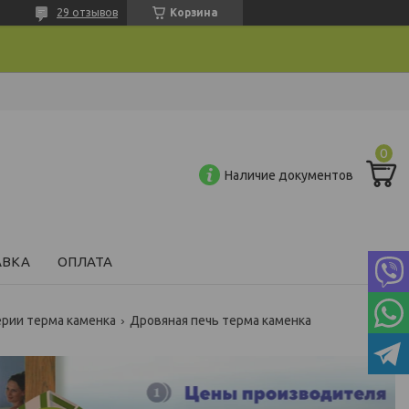
29 отзывов
Корзина
Наличие документов
АВКА
ОПЛАТА
ерии терма каменка
Дровяная печь терма каменка