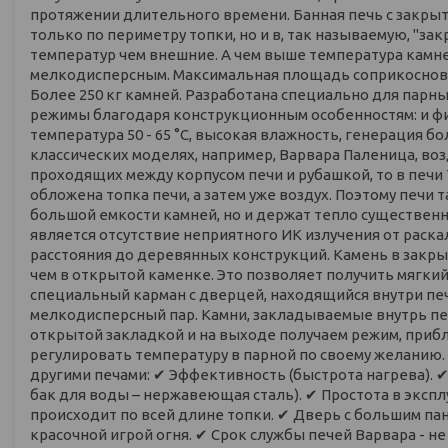
протяжении длительного времени. Банная печь с закры
только по периметру топки, но и в, так называемую, "за
температур чем внешние. А чем выше температура камней
мелкодисперсным. Максимальная площадь соприкосновен
Более 250 кг камней. Разработана специально для парн
режимы благодаря конструкционным особенностям: и финс
температура 50 - 65 °С, высокая влажность, генерация б
классических моделях, например, Варвара Паленица, во
проходящих между корпусом печи и рубашкой, то в печи
обложена топка печи, а затем уже воздух. Поэтому печи 
большой емкости камней, но и держат тепло существен
является отсутствие неприятного ИК излучения от рас
расстояния до деревянных конструкций. Камень в закр
чем в открытой каменке. Это позволяет получить мягки
специальный карман с дверцей, находящийся внутри пе
мелкодисперсный пар. Камни, закладываемые внутрь печи
открытой закладкой и на выходе получаем режим, при
регулировать температуру в парной по своему желанию
другими печами: ✔ Эффективность (быстрота нагрева). ✔
бак для воды – нержавеющая сталь). ✔ Простота в эксп
происходит по всей длине топки. ✔ Дверь с большим п
красочной игрой огня. ✔ Срок службы печей Варвара - не