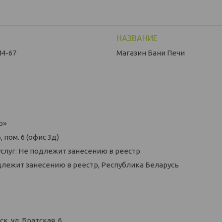
44-67
Магазин Бани Печи
о»
 пом. 6 (офис 3д)
слуг: Не подлежит занесению в реестр
длежит занесению в реестр, Республика Беларусь
, ул. Братская, 6