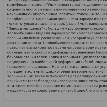
модификация модели "Удлиненная топка" - с удлиненны
сохранить чистоту в парильном помещении во время про
максимальной укороченным "впритык" топочным тоннел
предбанника. ✔ Панорамная дверь Печи Варвара изгота
глухая чугунная и стальная дверь (сталь 4 мм) с панор
"Панорамная дверь" - с большим жаропрочным стеклом п
Теплообменник Модели Варвара могут комплектоваться 
правым или левым расположением, который осуществля
расстоянии от печи. Теплообменник находится непосредс
позволяет ему за короткое время нагревать воду в баке
обкладе) выпускаются модификацией с навесным баком 
боковые стенки топки. Топка и зольный ящик изготовлен
подверженных наибольшей деформации гибкой. Рядом с 
подключения дымохода. На дне топки установлена чугу
попадает в зольный ящик, который позволяется легко пр
Зольный ящик, также используется для регулировки инт
печей из металла благодаря использованию 6-ти мм стал
кг изделия печи Варвара одни из самых дешевых на рын
и надежность не сопоставимы с низкой ценой, что и яви