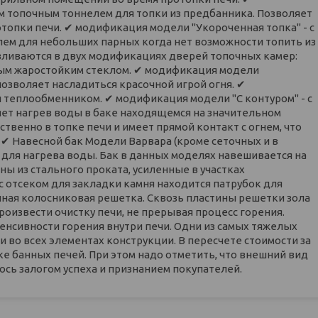
м топочным тоннелем для топки из предбанника. Позволяет
топки печи. ✔ модификация модели "Укороченная топка" - с
ем для небольших парных когда нет возможности топить из
вливаются в двух модификациях дверей топочных камер:
амным жаростойким стеклом. ✔ модификация модели
озволяет насладиться красочной игрой огня. ✔
теплообменником. ✔ модификация модели "С контуром" - с
ет нагрев воды в баке находящемся на значительном
твенно в топке печи и имеет прямой контакт с огнем, что
. ✔ Навесной бак Модели Варвара (кроме сеточных и в
для нагрева воды. Бак в данных моделях навешивается на
ы из стального проката, усиленные в участках
отсеком для закладки камня находится патрубок для
нная колосниковая решетка. Сквозь пластины решетки зола
оизвести очистку печи, не прерывая процесс горения.
енсивности горения внутри печи. Одни из самых тяжелых
и во всех элементах конструкции. В пересчете стоимости за
ке банных печей. При этом надо отметить, что внешний вид
лось залогом успеха и признанием покупателей.