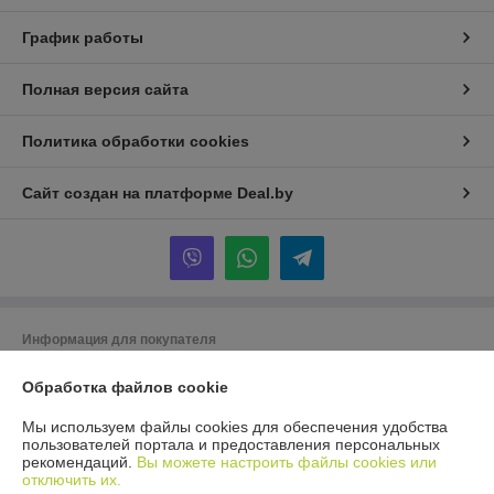
График работы
Полная версия сайта
Политика обработки cookies
Сайт создан на платформе Deal.by
Информация для покупателя
Юридическое лицо:
Общество с ограниченной ответственностью «ТК
Обработка файлов cookie
Орландо»
220019 Республика Беларусь, г. Минск, ул. Сухаревская, д. 16, пом. 6
(офис 3д)
Мы используем файлы cookies для обеспечения удобства
пользователей портала и предоставления персональных
Регистрационный номер ЕГР: 193951532
рекомендаций.
Вы можете настроить файлы cookies или
отключить их.
УНП: 193951532