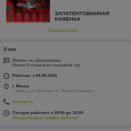
ЗАПАТЕНТОВАННАЯ
КАМЕНКА
Не имеющая аналогов каменка
Показать всё
толщиной 45 мм обеспечивает
непревзойденную надежность и
высокую теплоемкость, 120
О нас
теплосъемных шипов по всей её поверхности,
позволяют каменке нагреться за 60 минут до 700
Рейтинг не сформирован
градусов и долгое время удерживать тепло.
Менее 5 отзывов за последний год
Работает с 04.09.2010
г. Минск
СИСТЕМА ДОЖИГА
г. Минск, ул. Братская, 6, Минск, Беларусь
ПИРОЛИЗНЫХ ГАЗОВ
Контакты
Во второй камере топки с
помощью потока воздуха
Сегодня работает с 09:00 до 18:00
происходит дожиг пиролизных
Показать весь график работы
газов, благодаря чему
повышается температура горения, что увеличивает