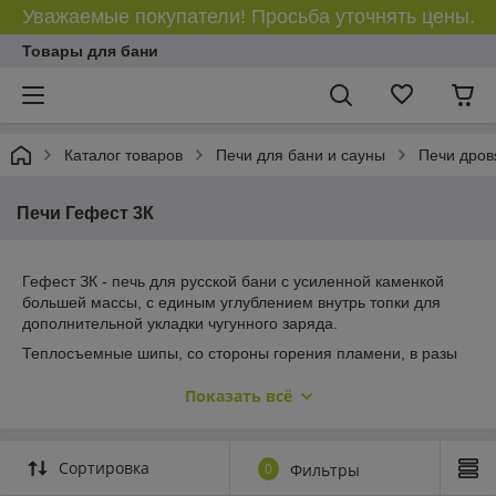
Уважаемые покупатели! Просьба уточнять цены.
Товары для бани
Каталог товаров
Печи для бани и сауны
Печи дров
Печи Гефест 3К
Гефест ЗК - печь для русской бани с усиленной каменкой
большей массы, с единым углублением внутрь топки для
дополнительной укладки чугунного заряда.
Теплосъемные шипы, со стороны горения пламени, в разы
увеличивают площадь соприкосновения огня с каменкой и
Показать всё
ускоряют передачу тепла, а также способствуют лучшему
дожигу смешивая потоки пламени и воздуха поступаемого из
воздушника.
Сортировка
Эти усовершенствования значительно повышают мощность
0
Фильтры
парообразования печи и выдают большее количество пара