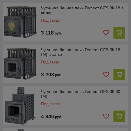
при непрерывной подаче воды.
Чугунная банная печь Гефест GFS ЗК 18 в
сетке
Под заказ
3 118
руб.
Чугунная банная печь Гефест GFS ЗК 18
ПЕЧЬ ПОЛНОСТЬЮ изготовлена из чугуна
(M) в сетке
Под заказ
3 208
руб.
Высокая ПРОЧНОСТЬ И НАДЕЖНОСТЬ
Чугунная банная печь Гефест GFS ЗК З0
(M)
Под заказ
4 846
руб.
Качественный МЕЛКО-