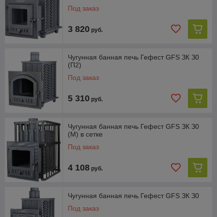
Под заказ
ДИНАМИЧНЫЙ
нагрев парной
3 820
руб.
Чугунная банная печь Гефест GFS ЗК З0
(П2)
Под заказ
Удлиняемый ТОПОЧНЫЙ ТОННЕЛЬ
5 310
руб.
Чугунная банная печь Гефест GFS ЗК З0
(M) в сетке
Под заказ
Система ДЛИТЕЛЬНОГО ГОРЕНИЯ ДЛЯ
ЭКОНОМИИ ДРОВ
4 108
руб.
Чугунная банная печь Гефест GFS ЗК З0
Под заказ