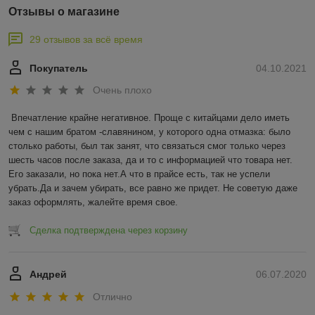
КПД печи до 90 процентов.
Отзывы о магазине
29 отзывов за всё время
Покупатель
04.10.2021
КОНВЕКЦИОННЫЕ
РЕБРА
Очень плохо
Увеличивают площадь
Впечатление крайне негативное. Проще с китайцами дело иметь 
теплопередающей поверхности
чем с нашим братом -славянином, у которого одна отмазка: было 
на 110 процентов, что
столько работы, был так занят, что связаться смог только через 
обеспечивает быстрый нагрев
шесть часов после заказа, да и то с информацией что товара нет. 
парного помещения.
Его заказали, но пока нет.А что в прайсе есть, так не успели 
убрать.Да и зачем убирать, все равно же придет. Не советую даже 
заказ оформлять, жалейте время свое.
СИСТЕМА «ЧИСТОЕ
Сделка подтверждена через корзину
СТЕКЛО»
Благодаря направленной
Андрей
06.07.2020
конвекции воздушного потока,
происходит очистка стекла, на
Отлично
его поверхности не оседает сажа